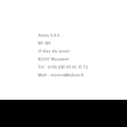
Alran S.A.S.
BP 180
13 Rue du lavoir
81200 Mazamet
Tel : (+33) (0)5 63 61 31 72
Mail : ventes(@)alran.fr